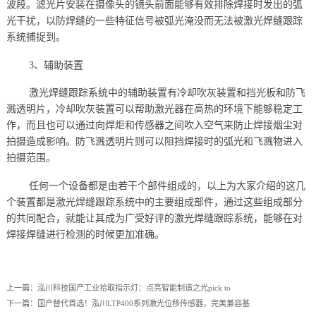
波段。滤光片安装在摄像头的镜头前面能够有效排除焊接时发出的弧
光干扰，以防焊缝的一些特征信号被弧光淹没而无法被激光焊缝跟踪
系统捕捉到。
3、辅助装置
激光焊缝跟踪系统中的辅助装置有冷却吹灰装置和挡光板和防飞
溅透明片，冷却吹灰装置可以帮助激光器在高热的环境下能够稳定工
作，而且也可以通过向焊炬和传感器之间吹入空气来防止焊接烟尘对
拍摄造成影响。防飞溅透明片则可以阻挡焊接时的弧光和飞溅物进入
拍摄范围。
任何一个设备都是由若干个部件组成的，以上为大家介绍的这几
个装置都是激光焊缝跟踪系统中的主要组成部件，通过这些组成部分
的共同配合，就能让其成为广受好评的激光焊缝跟踪系统，能够在对
焊接焊缝进行检测的时候更加准确。
上一篇：
泓川科技国产工业拾取指示灯：点亮智能制造之光pick to
下一篇：
国产替代首选！泓川LTP400系列激光位移传感器，完美兼容基