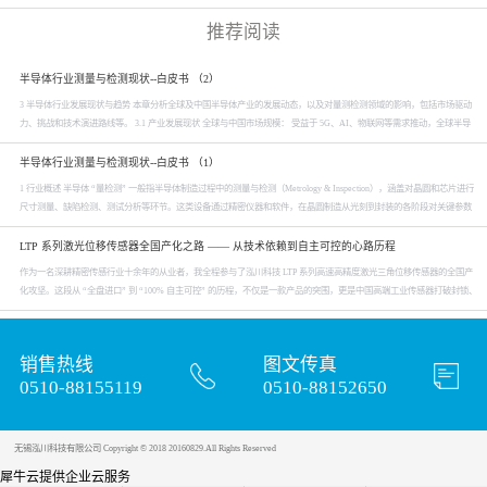
推荐阅读
半导体行业测量与检测现状--白皮书 （2）
3 半导体行业发展现状与趋势 本章分析全球及中国半导体产业的发展动态，以及对量测检测领域的影响，包括市场驱动
力、挑战和技术演进路线等。 3.1 产业发展现状 全球与中国市场规模： 受益于 5G、AI、物联网等需求推动，全球半导
体设备市场近年来快速扩张，2019 年2022 年从 598 亿美元增长至 1,076 亿美元。2023 年由于芯片下游需求疲软出现小幅
下滑，全球设备销售额约 1...
半导体行业测量与检测现状--白皮书 （1）
1 行业概述 半导体 “量检测” 一般指半导体制造过程中的测量与检测（Metrology & Inspection），涵盖对晶圆和芯片进行
尺寸测量、缺陷检测、测试分析等环节。这类设备通过精密仪器和软件，在晶圆制造从光刻到封装的各阶段对关键参数
和缺陷进行检测，把控产品良率。由于半导体元件的微缩和复杂化，量测与检测成为保障产品性能和良率的核心环节，
被视为芯片制造的“质量保障”命脉。...
LTP 系列激光位移传感器全国产化之路 —— 从技术依赖到自主可控的心路历程
作为一名深耕精密传感行业十余年的从业者，我全程参与了泓川科技 LTP 系列高速高精度激光三角位移传感器的全国产
化攻坚。这段从 “全盘进口” 到 “100% 自主可控” 的历程，不仅是一款产品的突围，更是中国高端工业传感器打破封锁、
实现自立自强的真实缩影。当前，中国已是全球最大的制造业基地与工业传感器消费市场，智能制造、半导体、锂电、
汽车电子等领域对纳米级位移测量的需求呈爆发式增长。而激光三角位移传...
销售热线
图文传真
0510-88155119
0510-88152650
无锡泓川科技有限公司 Copyright © 2018 20160829.All Rights Reserved
犀牛云提供企业云服务