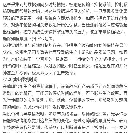
这些采集到的数据如同及时的情报，被迅速传输至控制系统。控制系
统则如同智慧的大脑，对这些数据进行深入分析。一旦发现参数偏离
预设的理想范围，控制系统会立即发出指令，如同指挥官下达作战命
令，对涂布设备的相关参数进行精准调整。当检测到薄膜厚度略微超
出标准时，控制系统会迅速调整涂布头的压力，使涂布量精确减少，
确保薄膜厚度回归正常范围。
这种实时监测与反馈机制的存在，使得生产过程能够始终保持在最佳
状态。它避免了因参数失控而导致的生产中断和产品质量问题，如同
为生产线安装了一个智能的 “稳定器”。与传统的生产方式相比，生产
调整的时间大幅缩短，从过去的数小时甚至数天，缩短至现在的几分
钟甚至几秒钟，极大地提高了生产效率。
4.1.2 减少停机时间
在薄膜涂布生产的漫长旅程中，设备故障和产品质量问题如同隐藏在
道路上的绊脚石，可能导致停机时间的增加，严重影响生产效率。而
光学传感器的实时监测功能，就像一位警惕的卫士，能够及时发现潜
在的问题，为减少停机时间发挥着关键作用。
当设备出现异常情况时，如涂布头的堵塞、辊筒的磨损等，光学传感
器能够敏锐地察觉到这些细微的变化。通过对薄膜的厚度分布、表面
平整度等参数的监测，传感器可以判断设备是否正常运行。一旦发现