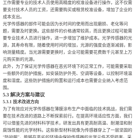
工作需要专业的技术人员使用高精度的校准设备进行操作，这不仅需
要支付技术人员的工资，还需要购买或租赁校准设备，增加了企业的
成本支出。
光学传感器的部件可能会因为长时间的使用而出现磨损、老化等问
题，需要及时更换。这些部件的价格通常较高，而且更换过程可能需
要专业技术人员进行操作，进一步增加了维护成本。光学传感器的光
源，其寿命有限，随着使用时间的增加，光源的强度会逐渐减弱，影
响测量精度。当光源需要更换时，企业可能需要花费数千元甚至上万
元购买新的光源。
此外，为了保证光学传感器在恶劣环境下的正常工作，可能需要采取
一些额外的防护措施，如安装防护外壳、空调等设备，以控制环境温
度和湿度。这些防护措施的购置和运行成本也需要企业纳入考虑范
围。
5.3 解决方案与建议
5.3.1 技术改进方向
为了有效应对光学传感器在薄膜涂布生产中面临的技术挑战，我们需
要在技术改进的道路上不断探索前行。在提高环境适应性方面，我们
可以借鉴先进的材料科学技术，研发出具有更高耐高温、耐潮湿和耐
腐蚀性能的光学材料。这些新型材料就像为传感器穿上了一层坚固的 
“防护服”，能够在恶劣的环境中保护传感器的光学元件不受损害。采