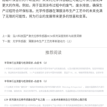
更大的作用。例如，用于监测涂布过程中的废气、废水排放，确保生
产过程符合环保标准。光学传感器在薄膜涂布生产工艺中的未来充满
了无限的可能性，将为行业的发展带来更多的惊喜和变革。
上一篇：
泓川科技国产激光位移传感器HCM系列深度剖析与前景洞察
下一篇：
光学传感器：薄膜涂布生产工艺的革新驱动力（上）
推荐阅读
半导体行业测量与检测现状--白皮书 （2）
3 半导体行业发展现状与趋势 本章分析全球及中国半导体产业的发展动态，以及对量测检测领域的影响，包括市场驱动
力、挑战和技术演进路线等。 3.1 产业发展现状 全球与中国市场规模： 受益于 5G、AI、物联网等需求推动，全球半导
体设备市场近年来快速扩张，2019 年2022 年从 598 亿美元增长至 1,076 亿美元。2023 年由于芯片下游需求疲软出现小幅
下滑，全球设备销售额约 1...
半导体行业测量与检测现状--白皮书 （1）
1 行业概述 半导体 “量检测” 一般指半导体制造过程中的测量与检测（Metrology & Inspection），涵盖对晶圆和芯片进行
尺寸测量、缺陷检测、测试分析等环节。这类设备通过精密仪器和软件，在晶圆制造从光刻到封装的各阶段对关键参数
和缺陷进行检测，把控产品良率。由于半导体元件的微缩和复杂化，量测与检测成为保障产品性能和良率的核心环节，
被视为芯片制造的“质量保障”命脉。...
LTP 系列激光位移传感器全国产化之路 —— 从技术依赖到自主可控的心路历程
作为一名深耕精密传感行业十余年的从业者，我全程参与了泓川科技 LTP 系列高速高精度激光三角位移传感器的全国产