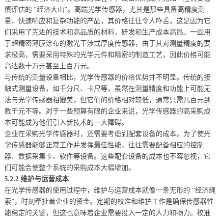
慎评估的 “经济大山”。高端光学传感器，尤其是那些具备高精度测
量、快速响应和复杂功能的产品，其价格往往令人咋舌。这是因为它
们采用了先进的技术和高品质的材料，研发和生产成本高昂。一些用
于超精密薄膜涂布的激光干涉式厚度传感器，由于其对测量精度的要
求极高，需要采用特殊的光学元件和精密的制造工艺，因此价格可能
高达数十万元甚至上百万元。
与传统的测量设备相比，光学传感器的价格优势并不明显。传统的接
触式测量设备，如千分尺、卡尺等，虽然在测量精度和功能上可能无
法与光学传感器相媲美，但它们的价格相对较低，通常只需几百元到
数千元不等。对于一些预算有限的企业来说，光学传感器的高采购成
本可能成为他们引入新技术的一大障碍。
企业在采购光学传感器时，还需要考虑到配套设备的成本。为了使光
学传感器能够正常工作并发挥最佳性能，往往需要配备相应的控制
器、数据采集卡、软件等设备。这些配套设备的成本也不容忽视，它
们可能会使整个系统的采购成本大幅增加。
5.2.2 维护与运营成本
在光学传感器的使用过程中，维护与运营成本就像一条无形的 “经济绳
索”，时刻牵扯着企业的资金。定期的校准和维护工作是确保传感器性
能稳定的关键，但这也意味着企业需要投入一定的人力和物力。校准