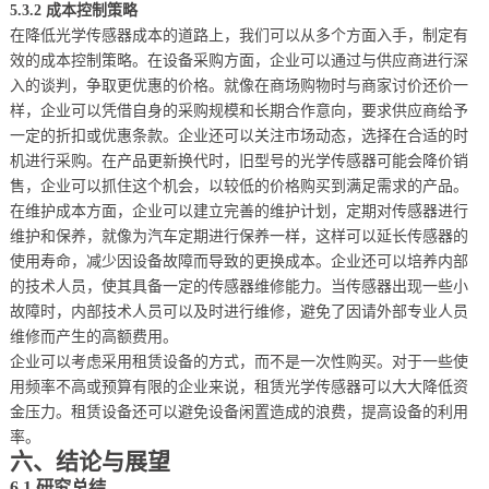
5.3.2 成本控制策略
在降低光学传感器成本的道路上，我们可以从多个方面入手，制定有
效的成本控制策略。在设备采购方面，企业可以通过与供应商进行深
入的谈判，争取更优惠的价格。就像在商场购物时与商家讨价还价一
样，企业可以凭借自身的采购规模和长期合作意向，要求供应商给予
一定的折扣或优惠条款。企业还可以关注市场动态，选择在合适的时
机进行采购。在产品更新换代时，旧型号的光学传感器可能会降价销
售，企业可以抓住这个机会，以较低的价格购买到满足需求的产品。
在维护成本方面，企业可以建立完善的维护计划，定期对传感器进行
维护和保养，就像为汽车定期进行保养一样，这样可以延长传感器的
使用寿命，减少因设备故障而导致的更换成本。企业还可以培养内部
的技术人员，使其具备一定的传感器维修能力。当传感器出现一些小
故障时，内部技术人员可以及时进行维修，避免了因请外部专业人员
维修而产生的高额费用。
企业可以考虑采用租赁设备的方式，而不是一次性购买。对于一些使
用频率不高或预算有限的企业来说，租赁光学传感器可以大大降低资
金压力。租赁设备还可以避免设备闲置造成的浪费，提高设备的利用
率。
六、结论与展望
6.1 研究总结