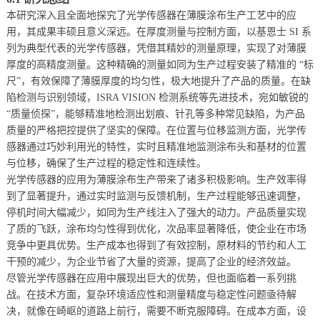
本研究深入且全面地探究了光学传感器在薄膜涂布生产工艺中的应
用，其成果丰硕且意义深远。在厚度测量与控制方面，以基恩士 SI 系
列为典型代表的光学传感器，凭借其精妙的测量原理，实现了对薄膜
厚度的高精度测量。这种精确的测量如同为生产过程安装了精准的 “标
尺”，有效保障了薄膜厚度的均匀性，极大地提升了产品的质量。在缺
陷检测与识别领域，ISRA VISION 检测系统等先进技术，宛如敏锐的 
“质量侦探”，能够精准地检测出划痕、针孔等多种常见缺陷，为产品
质量的严格把控提供了坚实的保障。在位置与位移监测方面，光学传
感器通过巧妙利用光的特性，实时且精准地监测涂布头和基材的位置
与位移，确保了生产过程的稳定性和连续性。
光学传感器的应用为薄膜涂布生产带来了诸多积极影响。生产效率得
到了显著提升，通过实时监测与反馈机制，生产过程能够迅速调整，
停机时间大幅减少，如同为生产线注入了强大的动力。产品质量实现
了质的飞跃，涂布均匀性得到优化，次品率显著降低，使企业在市场
竞争中更具优势。生产成本也得到了有效控制，原材料的节约和人工
干预的减少，为企业节省了大量的资源，提高了企业的经济效益。
尽管光学传感器在应用中展现出巨大的优势，但也面临着一系列挑
战。在技术方面，复杂环境适应性和测量精度与稳定性问题亟待解
决，就像在崎岖的道路上前行，需要不断克服障碍。在成本方面，设