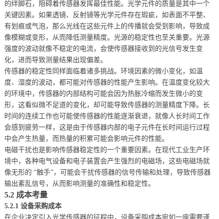
的绊脚石，阻碍着传感器发挥最佳性能。光学元件的质量是其中一个
关键因素。如果透镜、反射镜等光学元件存在瑕疵，如表面不平整、
有划痕或气泡，那么光线在这些元件上的传播就会受到影响，导致成
像模糊或变形，从而降低测量精度。光源的稳定性也至关重要。光源
强度的波动就像不稳定的电流，会使传感器接收到的光信号发生变
化，进而导致测量结果出现偏差。
传感器的稳定性同样面临着诸多挑战。环境因素的微小变化，如温
度、湿度的波动，都可能对传感器的性能产生影响。在温度变化较大
的环境中，传感器的内部结构可能会因为热胀冷缩而发生微小的变
形，这看似微不足道的变化，却可能导致传感器的测量精度下降。长
时间的连续工作也可能使传感器的性能逐渐衰退，就像人长时间工作
会感到疲劳一样，这是由于传感器内部的电子元件在长时间运行过程
中会产生热量，而热量的积累可能会影响元件的性能。
电磁干扰也是影响传感器稳定性的一个重要因素。在现代工业生产环
境中，各种电气设备和电子装置会产生强烈的电磁场，这些电磁场就
像无形的 “触手”，可能会干扰传感器的信号传输和处理，导致传感器
输出紊乱信号，从而影响测量的准确性和稳定性。
5.2 成本考量
5.2.1 设备采购成本
在企业决定引入光学传感器的征程中，设备采购成本宛如一座需要谨