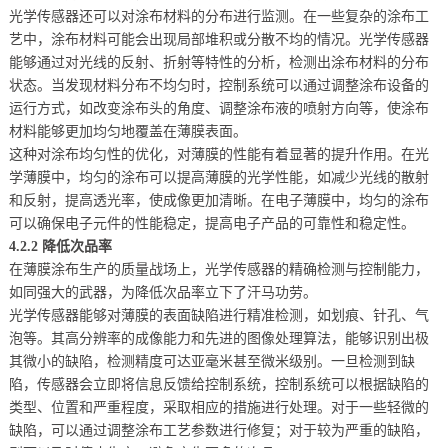
光学传感器还可以对涂布材料的分布进行监测。在一些复杂的涂布工
艺中，涂布材料可能会出现局部堆积或分散不均的情况。光学传感器
能够通过对光线的反射、折射等特性的分析，检测出涂布材料的分布
状态。当发现材料分布不均匀时，控制系统可以通过调整涂布设备的
运行方式，如改变涂布头的角度、调整涂布液的喷射方向等，使涂布
材料能够更加均匀地覆盖在薄膜表面。
这种对涂布均匀性的优化，对薄膜的性能有着显著的提升作用。在光
学薄膜中，均匀的涂布可以提高薄膜的光学性能，如减少光线的散射
和反射，提高透光率，使成像更加清晰。在电子薄膜中，均匀的涂布
可以确保电子元件的性能稳定，提高电子产品的可靠性和稳定性。
4.2.2 降低次品率
在薄膜涂布生产的质量战场上，光学传感器的精确检测与控制能力，
如同强大的武器，为降低次品率立下了汗马功劳。
光学传感器能够对薄膜的表面缺陷进行精准检测，如划痕、针孔、气
泡等。其高分辨率的成像能力和先进的图像处理算法，能够识别出极
其微小的缺陷，检测精度可达亚毫米甚至微米级别。一旦检测到缺
陷，传感器会立即将信息反馈给控制系统，控制系统可以根据缺陷的
类型、位置和严重程度，采取相应的措施进行处理。对于一些轻微的
缺陷，可以通过调整涂布工艺参数进行修复；对于较为严重的缺陷，