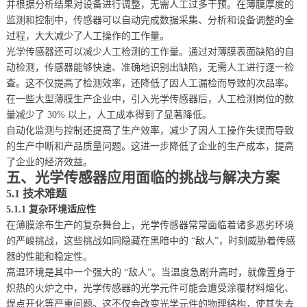
并根据分析结果对设备进行调整，无需人工过多干预。在薄膜厚度的
监测和控制中，传感器可以自动完成数据采集、分析和设备调整的全
过程，大大减少了人工操作的工作量。
光学传感器还可以减少人工检测的工作量。通过对薄膜表面缺陷的自
动检测，传感器能够快速、准确地识别出缺陷，无需人工进行逐一检
查。这不仅提高了检测效率，还降低了因人工漏检而导致的次品率。
在一些大型薄膜生产企业中，引入光学传感器后，人工检测岗位的数
量减少了 30% 以上，人工成本得到了显著降低。
自动化监测与控制还提高了生产效率，减少了因人工操作失误而导致
的生产中断和产品质量问题。这进一步降低了企业的生产成本，提高
了企业的经济效益。
五、光学传感器应用面临的挑战与解决方案
5.1 技术难题
5.1.1 复杂环境适应性
在薄膜涂布生产的复杂舞台上，光学传感器常常面临着诸多恶劣环境
的严峻挑战，这些挑战如同隐藏在黑暗中的 “敌人”，时刻威胁着传感
器的性能和稳定性。
高温环境是其中一个强大的 “敌人”。当温度急剧升高时，就像置身于
炽热的火炉之中，光学传感器的光学元件可能会遭受涂覆材料熔化、
焊点开化等严重问题。这不仅会改变光学元件的物理结构，使其失去