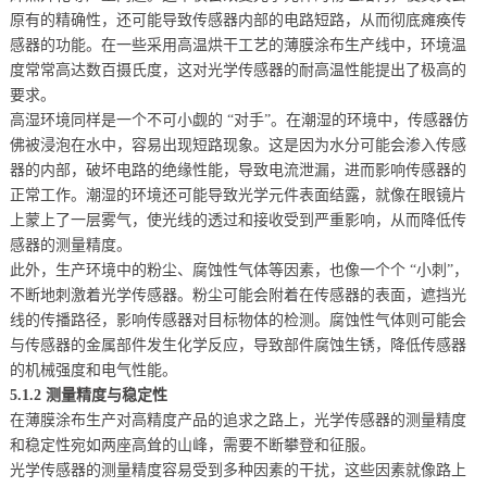
原有的精确性，还可能导致传感器内部的电路短路，从而彻底瘫痪传
感器的功能。在一些采用高温烘干工艺的薄膜涂布生产线中，环境温
度常常高达数百摄氏度，这对光学传感器的耐高温性能提出了极高的
要求。
高湿环境同样是一个不可小觑的 “对手”。在潮湿的环境中，传感器仿
佛被浸泡在水中，容易出现短路现象。这是因为水分可能会渗入传感
器的内部，破坏电路的绝缘性能，导致电流泄漏，进而影响传感器的
正常工作。潮湿的环境还可能导致光学元件表面结露，就像在眼镜片
上蒙上了一层雾气，使光线的透过和接收受到严重影响，从而降低传
感器的测量精度。
此外，生产环境中的粉尘、腐蚀性气体等因素，也像一个个 “小刺”，
不断地刺激着光学传感器。粉尘可能会附着在传感器的表面，遮挡光
线的传播路径，影响传感器对目标物体的检测。腐蚀性气体则可能会
与传感器的金属部件发生化学反应，导致部件腐蚀生锈，降低传感器
的机械强度和电气性能。
5.1.2 测量精度与稳定性
在薄膜涂布生产对高精度产品的追求之路上，光学传感器的测量精度
和稳定性宛如两座高耸的山峰，需要不断攀登和征服。
光学传感器的测量精度容易受到多种因素的干扰，这些因素就像路上