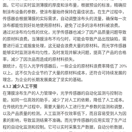
面。它可以实时监测薄膜的厚度和涂布量，根据预设的标准，精确控
制涂布设备的参数，使涂布量始终保持在最佳状态。在生产过程中，
传感器会根据薄膜的实际需求，自动调整涂布头的流量，确保每一次
涂布都能恰到好处地使用原材料，避免了过多的涂布材料被浪费。
通过对涂布均匀性的优化，光学传感器也减少了因产品质量问题导致
的原材料浪费。当薄膜涂布不均匀时，可能会导致产品出现缺陷，需
要进行返工或报废处理，这无疑会浪费大量的原材料。而光学传感器
能够实时监测涂布均匀性，及时发现并解决问题，提高了产品的合格
率，减少了因次品而造成的原材料损失。
据统计，在引入光学传感器后，一些企业的原材料浪费率降低了 20% 
以上。这不仅为企业节约了大量的原材料成本，还符合可持续发展的
理念，为企业的长期发展奠定了坚实的基础。
4.3.2 减少人工干预
在薄膜涂布生产的人力管理中，光学传感器的自动化监测与控制功
能，如同一位高效的助手，减少了对人工的依赖，降低了人工成本。
在传统的生产过程中，需要大量的人工进行生产参数的监测和调整，
以及产品质量的检测。人工监测不仅效率低下，而且容易受到人为因
素的影响，导致监测结果不准确。而光学传感器的应用实现了生产过
程的自动化监测和控制。它可以实时采集生产数据，自动分析数据，