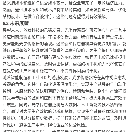
备采购成本和维护与运营成本较高，给企业带来了一定的经济压力。
然而，通过技术改进和成本控制策略的实施，如研发新型材料、优化
结构设计、与供应商谈判等，这些问题有望得到有效缓解。
6.2 未来展望
展望未来，随着科技的迅猛发展，光学传感器在薄膜涂布生产工艺中
的应用前景将更加广阔。在技术创新方面，我们有理由期待更先进、
更智能的光学传感器的涌现。这些新型传感器将具备更高的精度，能
够以超乎想象的精准度测量薄膜的厚度和缺陷，为生产提供更加精确
的数据支持。它们还将拥有更快的响应速度，如同闪电般迅速捕捉生
产过程中的细微变化，及时做出调整。更强的抗干扰能力也将使它们
在复杂的生产环境中稳定工作，不受外界因素的干扰。
随着智能制造和工业 4.0 的蓬勃发展，光学传感器将在其中扮演愈发
关键的角色。它将与自动化设备深度融合，实现生产过程的全自动化
控制。从原材料的输送到薄膜的涂布、检测和包装，整个生产流程将
在光学传感器的监测和控制下有条不紊地进行，极大地提高生产效率
和质量。同时，光学传感器还将与大数据、人工智能等技术紧密结
合，通过对大量生产数据的分析和挖掘，实现生产过程的优化和预测
性维护。通过分析历史数据，提前预测设备可能出现的故障，及时进
行维护，避免生产中断，降低企业的运营风险。
随着环保意识的不断提高，未来的光学传感器还可能在环保方面发挥