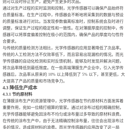
则可以及时停止生产，避免产生更多的次品。
通过对生产过程的实时监测和控制，光学传感器可以确保产品始终符
合质量标准。在生产过程中，传感器会不断地将采集到的数据与预设
的质量标准进行对比。当发现参数偏离标准时，控制系统会及时进行
调整，保证生产过程的稳定性和一致性。在对薄膜厚度的控制中，传
感器可以将厚度偏差控制在极小的范围内，确保产品的厚度均匀性符
合要求。
与传统的质量检测方法相比，光学传感器的应用显著降低了次品率。
传统的人工检测方法不仅效率低下，而且容易出现漏检的情况。而光
学传感器的自动化检测和实时反馈机制，能够及时发现并解决问题，
将次品率降低到最低限度。在一些高端薄膜生产企业中，引入光学传
感器后，次品率从原来的 10% 以上降低到了 5% 以下，甚至更低，大
大提高了产品的质量和市场竞争力。
4.3 降低生产成本
4.3.1 节约原材料
在薄膜涂布生产的资源管理中，光学传感器在节约原材料方面发挥着
重要作用，宛如一位精打细算的管家。通过对涂布过程的精确控制，
光学传感器能够避免因涂布不均匀或涂布量过多导致的原材料浪费。
在传统的涂布生产中，由于无法精确控制涂布量，往往会出现涂布过
多的情况，造成原材料的浪费。而光学传感器的应用改变了这一局