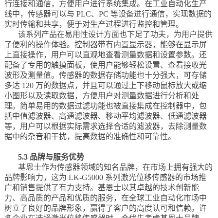
行连接和通信，方便用户进行系统集成。在工业自动化生产
线中，传感器可以与 PLC、PC 等设备进行通信，实现数据的
实时传输和共享，便于对生产过程进行监控和管理。
该系列产品在易用性设计方面也下足了功夫，为用户提供
了便利的操作体验。控制器带有内置显示器，能够在显示屏
上直接操作，用户可以直观地查看测量数据和设置参数。还
配备了专用的触摸面板，使用户能够轻松设置、查看接收光
波形及测量值。传感器的数据存储功能也十分强大，可存储
多达 120 万的数据点，并且可以通过上下移动鼠标放大或缩
小图形以及读取数据，方便用户对测量数据进行分析和处
理。简单易用的数据过滤功能也被直接集成在控制器中，包
括中值滤波器、高通滤波器、移动平均滤波器、低通滤波器
等，用户可以根据实际需求选择合适的滤波器，去除测量数
据中的杂音和干扰，提高数据的准确性和可靠性。
5.3 品牌与服务优势
基恩士作为传感器领域的知名品牌，在市场上拥有强大的
品牌影响力，这为 LK-G5000 系列激光位移传感器的市场推
广和销售提供了有力支持。基恩士以其卓越的技术创新能
力、高品质的产品和优质的服务，在全球工业自动化市场中
树立了良好的品牌形象，赢得了客户的高度认可和信赖。许