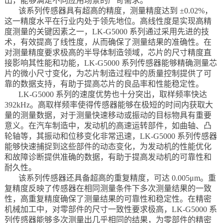
出，能够满足不同应用场景的严苛需求。
该系列传感器具有超高的精度，测量精度达到 ±0.02%，
这一精度水平在行业内处于领先地位。高线性度是实现高精
度测量的关键因素之一，LK-G5000 系列通过采用先进的技
术，有效提高了线性度，从而确保了测量结果的准确性。在
对测量精度要求极高的半导体制造领域，芯片的尺寸精度直
接影响其性能和功能，LK-G5000 系列传感器能够精确测量芯
片的微小尺寸变化，为芯片制造过程中的质量控制提供了可
靠的数据支持，有助于提高芯片的良品率和性能稳定性。
LK-G5000 系列的速度优势也十分突出，取样频率快达
392kHz。高取样频率使得传感器能够在极短的时间内获取大
量的测量数据，对于测量快速移动或振动的目标物具有重要
意义。在汽车制造中，发动机的高速运转部件，如曲轴、凸
轮轴等，其振动和位移变化非常迅速，LK-G5000 系列传感器
能够快速捕捉到这些部件的动态变化，为发动机的性能优化
和故障诊断提供准确的数据，有助于提高发动机的可靠性和
耐久性。
该系列传感器还具备超高的重复精度，可达 0.005μm。重
复精度反映了传感器在相同测量条件下多次测量结果的一致
性，高重复精度确保了测量结果的可靠性和稳定性。在精密
机械加工中，对零部件的尺寸一致性要求极高，LK-G5000 系
列传感器能够多次测量出几乎相同的结果，为零部件的精密