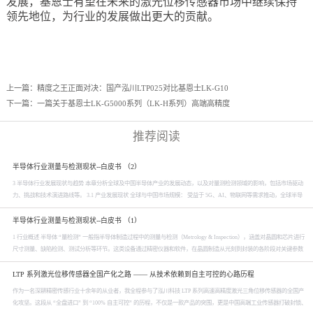
发展，基恩士有望在未来的激光位移传感器市场中继续保持
领先地位，为行业的发展做出更大的贡献。
上一篇：
精度之王正面对决：国产泓川LTP025对比基恩士LK-G10
下一篇：
一篇关于基恩士LK-G5000系列（LK-H系列）高端高精度
推荐阅读
半导体行业测量与检测现状--白皮书 （2）
3 半导体行业发展现状与趋势 本章分析全球及中国半导体产业的发展动态，以及对量测检测领域的影响，包括市场驱动
力、挑战和技术演进路线等。 3.1 产业发展现状 全球与中国市场规模： 受益于 5G、AI、物联网等需求推动，全球半导
体设备市场近年来快速扩张，2019 年2022 年从 598 亿美元增长至 1,076 亿美元。2023 年由于芯片下游需求疲软出现小幅
下滑，全球设备销售额约 1...
半导体行业测量与检测现状--白皮书 （1）
1 行业概述 半导体 “量检测” 一般指半导体制造过程中的测量与检测（Metrology & Inspection），涵盖对晶圆和芯片进行
尺寸测量、缺陷检测、测试分析等环节。这类设备通过精密仪器和软件，在晶圆制造从光刻到封装的各阶段对关键参数
和缺陷进行检测，把控产品良率。由于半导体元件的微缩和复杂化，量测与检测成为保障产品性能和良率的核心环节，
被视为芯片制造的“质量保障”命脉。...
LTP 系列激光位移传感器全国产化之路 —— 从技术依赖到自主可控的心路历程
作为一名深耕精密传感行业十余年的从业者，我全程参与了泓川科技 LTP 系列高速高精度激光三角位移传感器的全国产
化攻坚。这段从 “全盘进口” 到 “100% 自主可控” 的历程，不仅是一款产品的突围，更是中国高端工业传感器打破封锁、