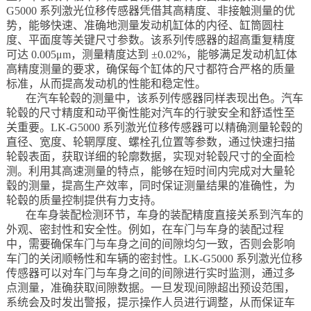
G5000 系列激光位移传感器凭借其高精度、非接触测量的优
势，能够快速、准确地测量发动机缸体的内径、缸筒圆柱
度、平面度等关键尺寸参数。该系列传感器的超高重复精度
可达 0.005μm，测量精度达到 ±0.02%，能够满足发动机缸体
高精度测量的要求，确保每个缸体的尺寸都符合严格的质量
标准，从而提高发动机的性能和稳定性。
在汽车轮毂的测量中，该系列传感器同样表现出色。汽车
轮毂的尺寸精度和动平衡性能对汽车的行驶安全和舒适性至
关重要。LK-G5000 系列激光位移传感器可以精确测量轮毂的
直径、宽度、轮辋厚度、螺栓孔位置等参数，通过快速扫描
轮毂表面，获取详细的轮廓数据，实现对轮毂尺寸的全面检
测。利用其高速测量的特点，能够在短时间内完成对大量轮
毂的测量，提高生产效率，同时保证测量结果的准确性，为
轮毂的质量控制提供有力支持。
在车身装配检测环节，车身的装配精度直接关系到汽车的
外观、密封性和安全性。例如，在车门与车身的装配过程
中，需要确保车门与车身之间的间隙均匀一致，否则会影响
车门的关闭顺畅性和车辆的密封性。LK-G5000 系列激光位移
传感器可以对车门与车身之间的间隙进行实时监测，通过多
点测量，准确获取间隙数据。一旦发现间隙超出预设范围，
系统会及时发出警报，提示操作人员进行调整，从而保证车