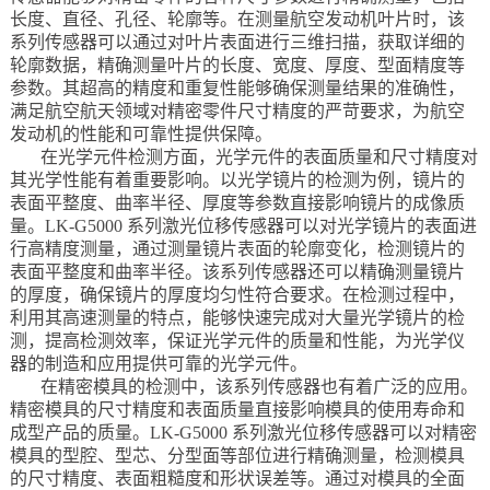
长度、直径、孔径、轮廓等。在测量航空发动机叶片时，该
系列传感器可以通过对叶片表面进行三维扫描，获取详细的
轮廓数据，精确测量叶片的长度、宽度、厚度、型面精度等
参数。其超高的精度和重复性能够确保测量结果的准确性，
满足航空航天领域对精密零件尺寸精度的严苛要求，为航空
发动机的性能和可靠性提供保障。
在光学元件检测方面，光学元件的表面质量和尺寸精度对
其光学性能有着重要影响。以光学镜片的检测为例，镜片的
表面平整度、曲率半径、厚度等参数直接影响镜片的成像质
量。LK-G5000 系列激光位移传感器可以对光学镜片的表面进
行高精度测量，通过测量镜片表面的轮廓变化，检测镜片的
表面平整度和曲率半径。该系列传感器还可以精确测量镜片
的厚度，确保镜片的厚度均匀性符合要求。在检测过程中，
利用其高速测量的特点，能够快速完成对大量光学镜片的检
测，提高检测效率，保证光学元件的质量和性能，为光学仪
器的制造和应用提供可靠的光学元件。
在精密模具的检测中，该系列传感器也有着广泛的应用。
精密模具的尺寸精度和表面质量直接影响模具的使用寿命和
成型产品的质量。LK-G5000 系列激光位移传感器可以对精密
模具的型腔、型芯、分型面等部位进行精确测量，检测模具
的尺寸精度、表面粗糙度和形状误差等。通过对模具的全面