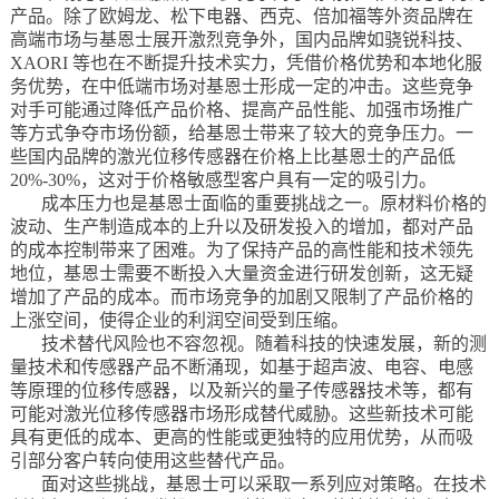
产品。除了欧姆龙、松下电器、西克、倍加福等外资品牌在
高端市场与基恩士展开激烈竞争外，国内品牌如骁锐科技、
XAORI 等也在不断提升技术实力，凭借价格优势和本地化服
务优势，在中低端市场对基恩士形成一定的冲击。这些竞争
对手可能通过降低产品价格、提高产品性能、加强市场推广
等方式争夺市场份额，给基恩士带来了较大的竞争压力。一
些国内品牌的激光位移传感器在价格上比基恩士的产品低
20%-30%，这对于价格敏感型客户具有一定的吸引力。
成本压力也是基恩士面临的重要挑战之一。原材料价格的
波动、生产制造成本的上升以及研发投入的增加，都对产品
的成本控制带来了困难。为了保持产品的高性能和技术领先
地位，基恩士需要不断投入大量资金进行研发创新，这无疑
增加了产品的成本。而市场竞争的加剧又限制了产品价格的
上涨空间，使得企业的利润空间受到压缩。
技术替代风险也不容忽视。随着科技的快速发展，新的测
量技术和传感器产品不断涌现，如基于超声波、电容、电感
等原理的位移传感器，以及新兴的量子传感器技术等，都有
可能对激光位移传感器市场形成替代威胁。这些新技术可能
具有更低的成本、更高的性能或更独特的应用优势，从而吸
引部分客户转向使用这些替代产品。
面对这些挑战，基恩士可以采取一系列应对策略。在技术