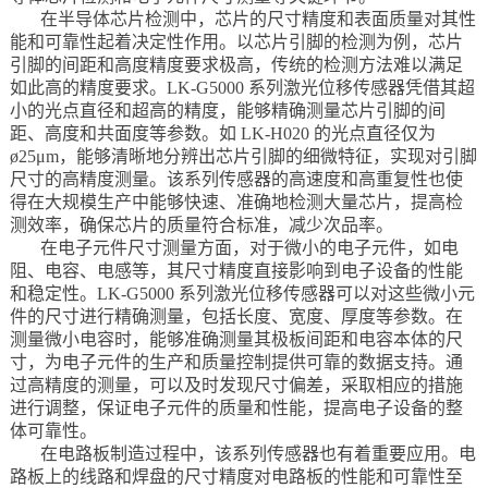
在半导体芯片检测中，芯片的尺寸精度和表面质量对其性
能和可靠性起着决定性作用。以芯片引脚的检测为例，芯片
引脚的间距和高度精度要求极高，传统的检测方法难以满足
如此高的精度要求。LK-G5000 系列激光位移传感器凭借其超
小的光点直径和超高的精度，能够精确测量芯片引脚的间
距、高度和共面度等参数。如 LK-H020 的光点直径仅为
ø25μm，能够清晰地分辨出芯片引脚的细微特征，实现对引脚
尺寸的高精度测量。该系列传感器的高速度和高重复性也使
得在大规模生产中能够快速、准确地检测大量芯片，提高检
测效率，确保芯片的质量符合标准，减少次品率。
在电子元件尺寸测量方面，对于微小的电子元件，如电
阻、电容、电感等，其尺寸精度直接影响到电子设备的性能
和稳定性。LK-G5000 系列激光位移传感器可以对这些微小元
件的尺寸进行精确测量，包括长度、宽度、厚度等参数。在
测量微小电容时，能够准确测量其极板间距和电容本体的尺
寸，为电子元件的生产和质量控制提供可靠的数据支持。通
过高精度的测量，可以及时发现尺寸偏差，采取相应的措施
进行调整，保证电子元件的质量和性能，提高电子设备的整
体可靠性。
在电路板制造过程中，该系列传感器也有着重要应用。电
路板上的线路和焊盘的尺寸精度对电路板的性能和可靠性至