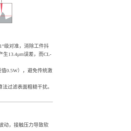
.1°级对准，消除工件抖
13.4μm误差，而CL-
值0.5W），避免传统激
算法过滤表面粗糙干扰。
波动，接触压力导致软