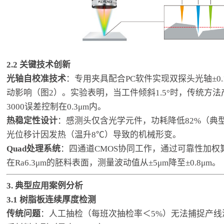
2.2 关键技术创新
光轴自校准技术
：专用夹具配合PC软件实现双探头光轴±0
动影响（图2）。实验表明，当工件倾斜1.5°时，传统方法产生
3000误差控制在0.3μm内。
热稳定性设计
：感测头仅含光学元件，功耗降低82%（典型
光位移计因发热（温升8℃）导致的机械形变。
Quad处理系统
：四通道CMOS协同工作，通过可靠性加权
在Ra6.3μm的胚料表面，测量波动值从±5μm降至±0.8μm。
3. 典型应用案例分析
3.1
树脂板连续厚度检测
传统问题
：人工抽检（每班次抽检率＜5%）无法捕捉产线