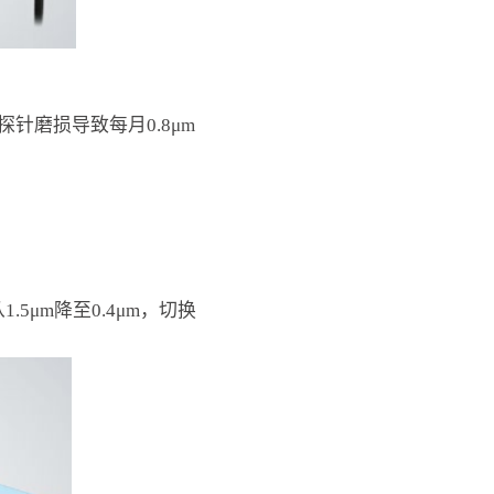
针磨损导致每月0.8μm
5μm降至0.4μm，切换