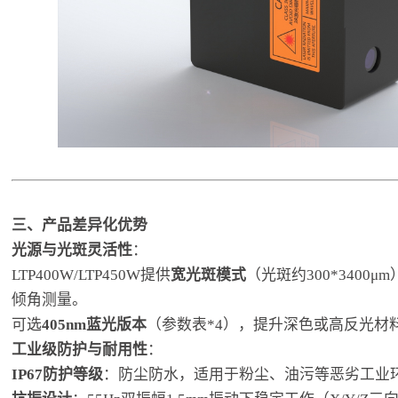
三、产品差异化优势
光源与光斑灵活性
：
LTP400W/LTP450W提供
宽光斑模式
（光斑约300*3400
倾角测量。
可选
405nm蓝光版本
（参数表*4），提升深色或高反光材
工业级防护与耐用性
：
IP67防护等级
：防尘防水，适用于粉尘、油污等恶劣工业