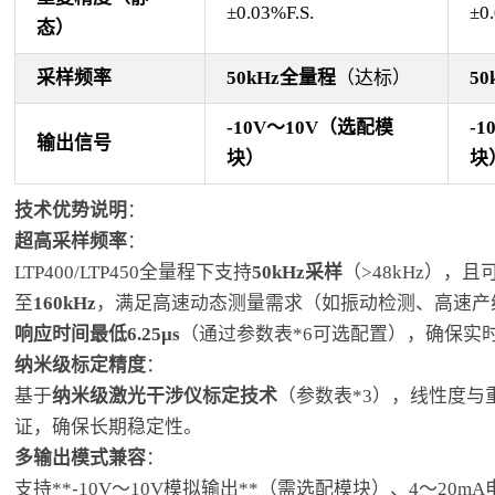
±0.03%F.S.
±0
态）
采样频率
50kHz
全量程
（达标）
50
-10V
～10V（选配模
-1
输出信号
块）
块
技术优势说明
：
超高采样频率
：
LTP400/LTP450全量程下支持
50kHz采样
（>48kHz），
至
160kHz
，满足高速动态测量需求（如振动检测、高速产
响应时间最低6.25μs
（通过参数表*6可选配置），确保实
纳米级标定精度
：
基于
纳米级激光干涉仪标定技术
（参数表*3），线性度与
证，确保长期稳定性。
多输出模式兼容
：
支持**-10V～10V模拟输出**（需选配模块）、4～20mA