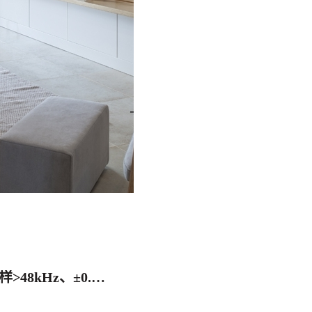
求购激光位移传感器：量程200mm/500mm、采样>48kHz、±0.05%线性度？-泓川科技给您答案！