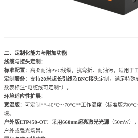
二、定制化能力与附加功能
线缆与接头定制
：
标准配置
：高柔耐油PVC线缆，抗弯折、耐油污，适用于
定制服务
：支持
20米超长引线
及
BNC接头
定制，满足特殊
数表标注“电缆线可定制”）。
环境适应性扩展
：
宽温版
：可定制**-40°C～70°C**工作温度（标准版为0°
境。
户外版LTP450-OT
：采用
660nm超亮激光光源
（50mW
户外或强光场景。