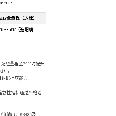
.05%F.S.
kHz
全量程
（达标）
0V
～10V（选配模
）
且可缩短量程至20%时提升
线）。
时数据捕获能力。
重复性指标通过严格验
电流输出、RS485及